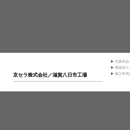
▶
代表作品
▶
用途別リ
▶
竣工年代
京セラ株式会社／滋賀八日市工場