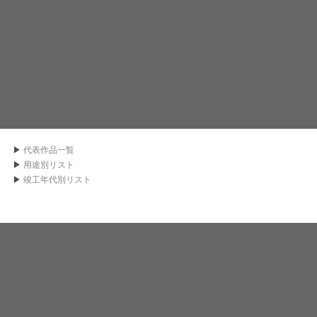
▶
代表作品一覧
▶
用途別リスト
▶
竣工年代別リスト