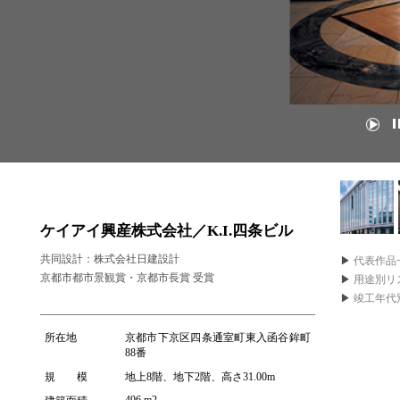
ケイアイ興産株式会社／K.I.四条ビル
共同設計：株式会社日建設計
▶
代表作品
京都市都市景観賞・京都市長賞 受賞
▶
用途別リ
▶
竣工年代
所在地
京都市下京区四条通室町東入函谷鉾町
88番
規 模
地上8階、地下2階、高さ31.00m